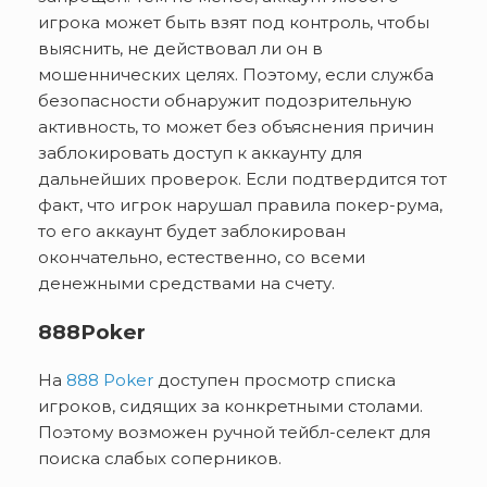
игрока может быть взят под контроль, чтобы
выяснить, не действовал ли он в
мошеннических целях. Поэтому, если служба
безопасности обнаружит подозрительную
активность, то может без объяснения причин
заблокировать доступ к аккаунту для
дальнейших проверок. Если подтвердится тот
факт, что игрок нарушал правила покер-рума,
то его аккаунт будет заблокирован
окончательно, естественно, со всеми
денежными средствами на счету.
888Poker
На
888 Poker
доступен просмотр списка
игроков, сидящих за конкретными столами.
Поэтому возможен ручной тейбл-селект для
поиска слабых соперников.