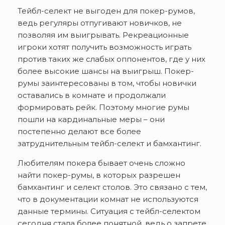
Тейбл-селект не выгоден для покер-румов,
ведь регуляры отпугивают новичков, не
позволяя им выигрывать. Рекреационные
игроки хотят получить возможность играть
против таких же слабых оппонентов, где у них
более высокие шансы на выигрыш. Покер-
румы заинтересованы в том, чтобы новички
оставались в комнате и продолжали
формировать рейк. Поэтому многие румы
пошли на кардинальные меры – они
постепенно делают все более
затруднительным тейбл-селект и бамхантинг.
Любителям покера бывает очень сложно
найти покер-румы, в которых разрешен
бамхантинг и селект столов. Это связано с тем,
что в документации комнат не используются
данные термины. Ситуация с тейбл-селектом
сегодня стала более понятной, ведь о запрете