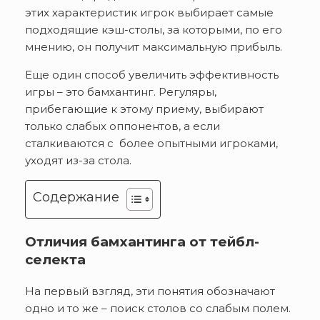
этих характеристик игрок выбирает самые
подходящие кэш-столы, за которыми, по его
мнению, он получит максимальную прибыль.
Еще один способ увеличить эффективность
игры – это бамхантинг. Регуляры,
прибегающие к этому приему, выбирают
только слабых оппонентов, а если
сталкиваются с
более опытными игроками,
уходят из-за стола.
Содержание
Отличия бамхантинга от тейбл-
селекта
На первый взгляд, эти понятия обозначают
одно и то же – поиск столов со слабым полем.