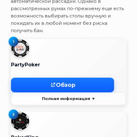
автоматической рассадки. Однако в
рассмотренных румах по-прежнему еще есть
возможность выбирать столы вручную и
покидать их в любой момент без риска
получить бан.
1
PartyPoker
Обзор
Полная информация ▼
2