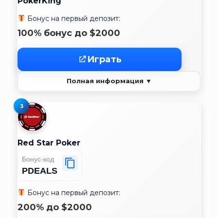
PokerKing
Бонус на первый депозит:
100% бонус до $2000
Играть
Полная информация ▼
3
Red Star Poker
Бонус-код
PDEALS
Бонус на первый депозит:
200% до $2000