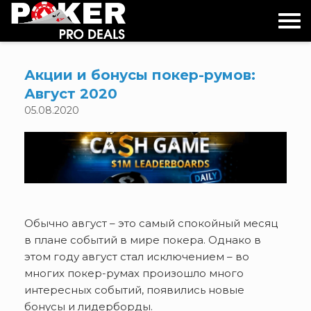
Skip
to
content
Акции и бонусы покер-румов:
Август 2020
05.08.2020
Обычно август – это самый спокойный месяц
в плане событий в мире покера. Однако в
этом году август стал исключением – во
многих покер-румах произошло много
интересных событий, появились новые
бонусы и лидерборды.