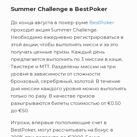
Summer Challenge в BestPoker
До конца августа в покер-руме
BestPoker
проходит акция Summer Challenge.
Необходимо ежедневно регистрироваться в
этой акции, чтобы выполнять мисси и за это
получать ценные призы. Каждый день
предлагается выполнить по 3 миссии в кэше,
Твистере и МТТ. Разделены миссии на три
уровня в зависимости от сложности:
бронзовый, серебряный, золотой. В течение
дня миссии каждого уровня можно выполнять
только по разу. В качестве призов
разыгрываются билеты стоимостью от €0.50
до €50.
Игроки, впервые пополняющие счет в
BestPoker, могут рассчитывать на бонус в