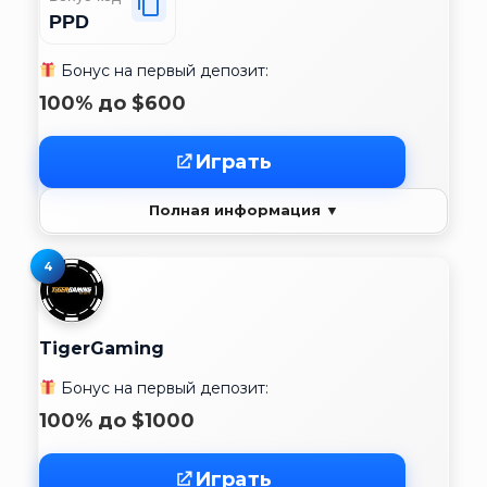
PPD
Бонус на первый депозит:
100% до $600
Играть
Полная информация ▼
4
TigerGaming
Бонус на первый депозит:
100% до $1000
Играть