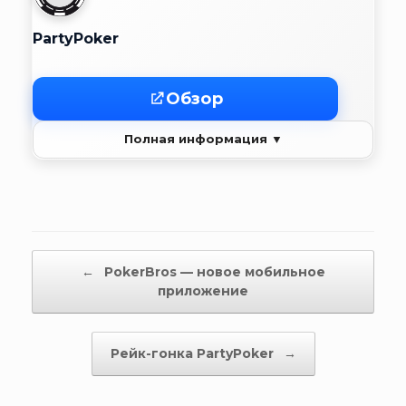
PartyPoker
Обзор
Полная информация ▼
←
PokerBros — новое мобильное
приложение
Рейк-гонка PartyPoker
→