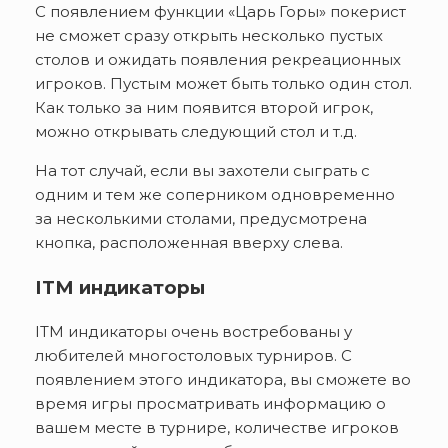
С появлением функции «Царь Горы» покерист
не сможет сразу открыть несколько пустых
столов и ожидать появления рекреационных
игроков. Пустым может быть только один стол.
Как только за ним появится второй игрок,
можно открывать следующий стол и т.д.
На тот случай, если вы захотели сыграть с
одним и тем же соперником одновременно
за несколькими столами, предусмотрена
кнопка, расположенная вверху слева.
ITM индикаторы
ITM индикаторы очень востребованы у
любителей многостоловых турниров. С
появлением этого индикатора, вы сможете во
время игры просматривать информацию о
вашем месте в турнире, количестве игроков