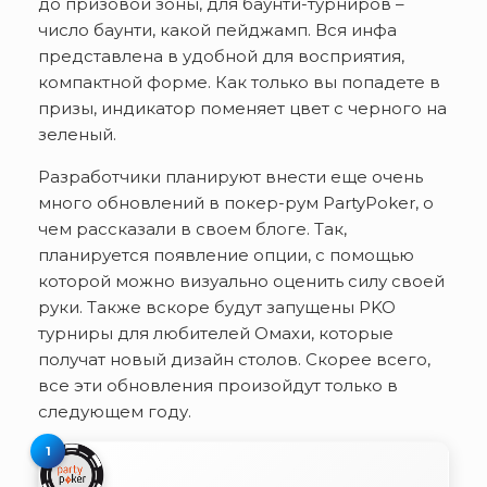
до призовой зоны, для баунти-турниров –
число баунти, какой пейджамп. Вся инфа
представлена в удобной для восприятия,
компактной форме. Как только вы попадете в
призы, индикатор поменяет цвет с черного на
зеленый.
Разработчики планируют внести еще очень
много обновлений в покер-рум PartyPoker, о
чем рассказали в своем блоге. Так,
планируется появление опции, с помощью
которой можно визуально оценить силу своей
руки. Также вскоре будут запущены PKO
турниры для любителей Омахи, которые
получат новый дизайн столов. Скорее всего,
все эти обновления произойдут только в
следующем году.
1