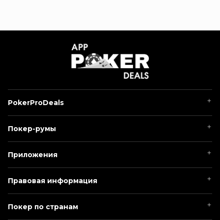
PokerProDeals
Покер-румы
Покер-румы
Гайд по онлайн-покеру
1win Poker
Новости
Приложения
Покердом
ClubGG
PokerOK
Правовая информация
PPPoker
PokerPlanets
Стать агентом
Suprema Poker
RPTBET
Покер по странам
Ответственная игра
Pokerbros
CoinPoker