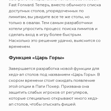
Fast Forward. Теперь, вместо обычного списка
доступных столов, упорядоченных по
лимитам, вы увидите все те же столы, но
только в овалах. Тем самым разработчики
хотели упростить процесс поиска лимитов и
сделать вход в игру более быстрым.
Насколько это решение удачно, выяснится со
временем.
Функция «Царь Горы»
Завершается разработка новой функции для
хедз-ап столов под названием «Царь Горы». В
скором времени стоит ожидать появление
этой опции в Пати Покер. Призвана она
защитить слабых игроков от регуляров,
которые специально открывают много хедз-
ап столов, чтобы отыскать фишей.