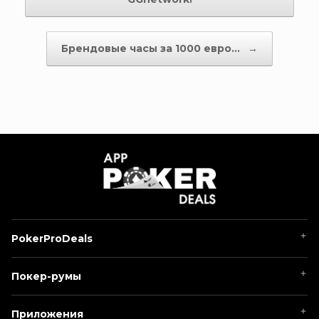
Брендовые часы за 1000 евро…
→
PokerProDeals
Покер-румы
Покер-румы
Гайд по онлайн-покеру
1win Poker
Новости
Приложения