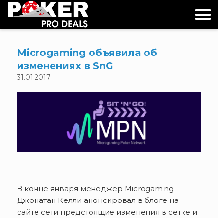
Skip
to
content
Microgaming объявила об
изменениях в SnG
31.01.2017
В конце января менеджер Microgaming
Джонатан Келли анонсировал в блоге на
сайте сети предстоящие изменения в сетке и