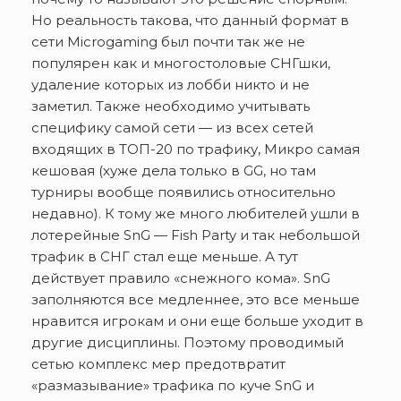
Но реальность такова, что данный формат в
сети Microgaming был почти так же не
популярен как и многостоловые СНГшки,
удаление которых из лобби никто и не
заметил. Также необходимо учитывать
специфику самой сети — из всех сетей
входящих в ТОП-20 по трафику, Микро самая
кешовая (хуже дела только в GG, но там
турниры вообще появились относительно
недавно). К тому же много любителей ушли в
лотерейные SnG — Fish Party и так небольшой
трафик в СНГ стал еще меньше. А тут
действует правило «снежного кома». SnG
заполняются все медленнее, это все меньше
нравится игрокам и они еще больше уходит в
другие дисциплины. Поэтому проводимый
сетью комплекс мер предотвратит
«размазывание» трафика по куче SnG и