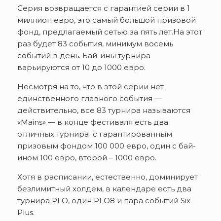
Серия возвращается с гарантией серии в 1
миллион евро, это самый большой призовой
фонд, предлагаемый сетью за пять лет.На этот
раз будет 83 события, минимум восемь
событий в день. Бай-ины турнира
варьируются от 10 до 1000 евро.
Несмотря на то, что в этой серии нет
единственного главного события —
действительно, все 83 турнира называются
«Mains» — в конце фестиваля есть два
отличных турнира
с гарантированным
призовым фондом 100 000 евро, один с бай-
ином 100 евро, второй – 1000 евро.
Хотя в расписании, естественно, доминирует
безлимитный холдем, в календаре есть два
турнира PLO, один PLO8 и пара событий Six
Plus.