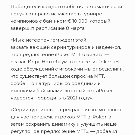
Победители каждого события автоматически
получают право на участие в турнире
чемпионов с бай-ином € 10 000, который
завершит расписание 8 марта.
«Мы с нетерпением ждем этой
захватывающей серии турниров и надеемся,
что предложение iPoker MTT оживит», —
сказал Йорг Ноттебаум, глава сети iPoker. «В
ходе обсуждений с игроками мы определили,
что существует большой спрос на МТТ,
особенно на турниры со средними и
высокими бай-инами, который сеть iPoker
надеется проводить
в 2021 году».
«Серии турниров — прекрасная возможность
для нас привлечь игроков МТТ в iPoker, а
затем сохранить динамику и улучшить наше
регулярное предложение МТТ», — добавил