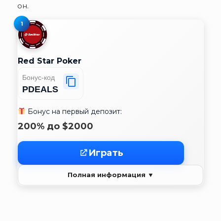
он.
1
Red Star Poker
Бонус-код
PDEALS
Бонус на первый депозит:
200% до $2000
Играть
Полная информация ▼