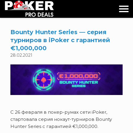
Skip
to
content
Bounty Hunter Series — серия
турниров в iPoker с гарантией
€1,000,000
28.02.2021
С 26 февраля в покер-румах сети iPoker,
стартовала серия нокаут-турниров Bounty
Hunter Series с гарантией €1,000,000.